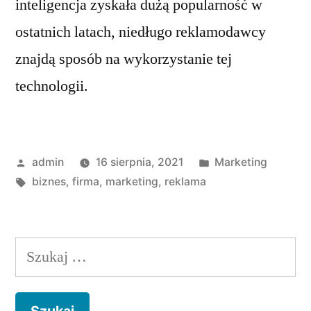
inteligencja zyskała dużą popularność w
ostatnich latach, niedługo reklamodawcy
znajdą sposób na wykorzystanie tej
technologii.
Opublikowane
Opublikowano
admin
16 sierpnia, 2021
Marketing
przez
Tagi:
w
biznes
,
firma
,
marketing
,
reklama
Szukaj: